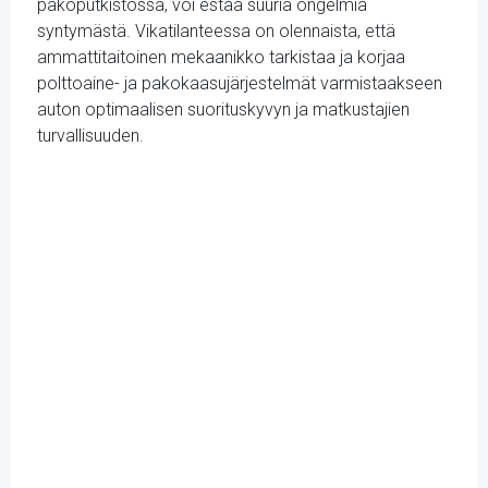
pakoputkistossa, voi estää suuria ongelmia
syntymästä. Vikatilanteessa on olennaista, että
ammattitaitoinen mekaanikko tarkistaa ja korjaa
polttoaine- ja pakokaasujärjestelmät varmistaakseen
auton optimaalisen suorituskyvyn ja matkustajien
turvallisuuden.