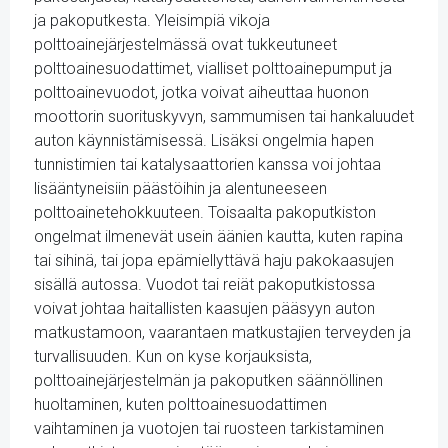
ja pakoputkesta. Yleisimpiä vikoja
polttoainejärjestelmässä ovat tukkeutuneet
polttoainesuodattimet, vialliset polttoainepumput ja
polttoainevuodot, jotka voivat aiheuttaa huonon
moottorin suorituskyvyn, sammumisen tai hankaluudet
auton käynnistämisessä. Lisäksi ongelmia hapen
tunnistimien tai katalysaattorien kanssa voi johtaa
lisääntyneisiin päästöihin ja alentuneeseen
polttoainetehokkuuteen. Toisaalta pakoputkiston
ongelmat ilmenevät usein äänien kautta, kuten rapina
tai sihinä, tai jopa epämiellyttävä haju pakokaasujen
sisällä autossa. Vuodot tai reiät pakoputkistossa
voivat johtaa haitallisten kaasujen pääsyyn auton
matkustamoon, vaarantaen matkustajien terveyden ja
turvallisuuden. Kun on kyse korjauksista,
polttoainejärjestelmän ja pakoputken säännöllinen
huoltaminen, kuten polttoainesuodattimen
vaihtaminen ja vuotojen tai ruosteen tarkistaminen