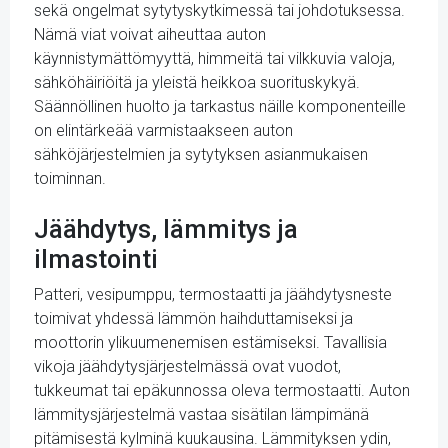
sekä ongelmat sytytyskytkimessä tai johdotuksessa.
Nämä viat voivat aiheuttaa auton
käynnistymättömyyttä, himmeitä tai vilkkuvia valoja,
sähköhäiriöitä ja yleistä heikkoa suorituskykyä.
Säännöllinen huolto ja tarkastus näille komponenteille
on elintärkeää varmistaakseen auton
sähköjärjestelmien ja sytytyksen asianmukaisen
toiminnan.
Jäähdytys, lämmitys ja
ilmastointi
Patteri, vesipumppu, termostaatti ja jäähdytysneste
toimivat yhdessä lämmön haihduttamiseksi ja
moottorin ylikuumenemisen estämiseksi. Tavallisia
vikoja jäähdytysjärjestelmässä ovat vuodot,
tukkeumat tai epäkunnossa oleva termostaatti. Auton
lämmitysjärjestelmä vastaa sisätilan lämpimänä
pitämisestä kylminä kuukausina. Lämmityksen ydin,