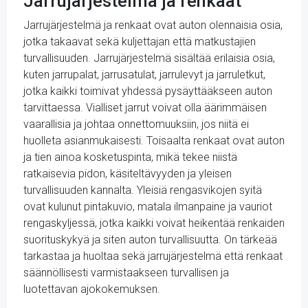
Jarrujärjestelmä ja renkaat
Jarrujärjestelmä ja renkaat ovat auton olennaisia osia,
jotka takaavat sekä kuljettajan että matkustajien
turvallisuuden. Jarrujärjestelmä sisältää erilaisia osia,
kuten jarrupalat, jarrusatulat, jarrulevyt ja jarruletkut,
jotka kaikki toimivat yhdessä pysäyttääkseen auton
tarvittaessa. Vialliset jarrut voivat olla äärimmäisen
vaarallisia ja johtaa onnettomuuksiin, jos niitä ei
huolleta asianmukaisesti. Toisaalta renkaat ovat auton
ja tien ainoa kosketuspinta, mikä tekee niistä
ratkaisevia pidon, käsiteltävyyden ja yleisen
turvallisuuden kannalta. Yleisiä rengasvikojen syitä
ovat kulunut pintakuvio, matala ilmanpaine ja vauriot
rengaskyljessä, jotka kaikki voivat heikentää renkaiden
suorituskykyä ja siten auton turvallisuutta. On tärkeää
tarkastaa ja huoltaa sekä jarrujärjestelmä että renkaat
säännöllisesti varmistaakseen turvallisen ja
luotettavan ajokokemuksen.