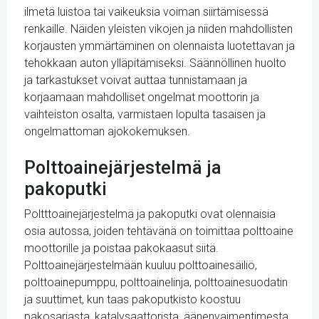
ilmetä luistoa tai vaikeuksia voiman siirtämisessä
renkaille. Näiden yleisten vikojen ja niiden mahdollisten
korjausten ymmärtäminen on olennaista luotettavan ja
tehokkaan auton ylläpitämiseksi. Säännöllinen huolto
ja tarkastukset voivat auttaa tunnistamaan ja
korjaamaan mahdolliset ongelmat moottorin ja
vaihteiston osalta, varmistaen lopulta tasaisen ja
ongelmattoman ajokokemuksen.
Polttoainejärjestelmä ja
pakoputki
Poltttoainejärjestelmä ja pakoputki ovat olennaisia
osia autossa, joiden tehtävänä on toimittaa polttoaine
moottorille ja poistaa pakokaasut siitä.
Polttoainejärjestelmään kuuluu polttoainesäiliö,
polttoainepumppu, polttoainelinja, polttoainesuodatin
ja suuttimet, kun taas pakoputkisto koostuu
pakosarjasta, katalysaattorista, äänenvaimentimesta