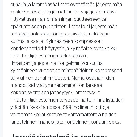
puhallin ja lämmönsäätimet ovat tämän järjestelmän
keskeiset osat. Ongelmat lämmitysjärjestelmässä
liittyvät usein lämpimän ilman puutteeseen tai
epäkuntoiseen puhaltimen. Ilmastointijärjestelmän
tehtävä puolestaan on pitää sisätila mukavana
kuumalla säällä. Kylmäaineen kompressori,
kondensaattori, höyrystin ja kylmäaine ovat kaikki
ilmastointijärjestelmän tärkeitä osia.
Ilmastointijärjestelmän ongelmiin voi kuulua
kylmäaineen vuodot, toimintahäiriöinen kompressori
tai viallinen puhallinmoottori. Nämä osat ja niiden
mahdolliset viat ymmärtäminen on tärkeää
kokonaisvaltaisen jäähdytys-, lämmitys- ja
ilmastointijärjestelmän terveyden ja toiminnallisuuden
ylläpitämiseksi autossa. Säännöllinen huolto ja
välittömät korjaukset ovat välttämättömiä näiden
järjestelmien mahdollisten ongelmien korjaamiseksi.