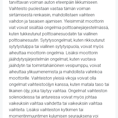
tarvittavan voiman auton eteenpäin liikkumiseen.
Vaihteisto puolestaan vastaa tämän voiman
siirtämisestä renkaisiin, mahdollistaen vaihteen
vaihdon ja tasaisen ajamisen. Yleisimmät moottorin
viat voivat sisältää ongelmia polttoainejärjestelmässä,
kuten tukkeutunut polttoainesuodatin tai viallinen
polttoainesuutin. Sytytysongelmat, kuten rikkoutunut
sytytystulppa tai viallinen sytytyspuola, voivat myös
aiheuttaa moottorin ongelmia. Lisäksi moottorin
jäähdytysjärjestelmän ongelmat, kuten vuotava
jäähdytin tai toimintahäiriöinen vesipumppu, voivat
aiheuttaa ylikuumenemista ja mahdollista vahinkoa
moottorille. Vaihteiston yleisiä vikoja voivat olla
ongelmat vaihteistoöljyn kanssa, kuten matala taso tai
likainen öljy, joka täytyy vaihtaa. Ongelmat vaihteiston
solenoideissa tai antureissa voivat myös johtaa
vaikeuksiin vaihtaa vaihdetta tai vaikeuksiin vaihtaa
vaihteita. Lisäksi vaihteiston kytkimen tai
momentinmuuntimen kulumisen seurauksena voi