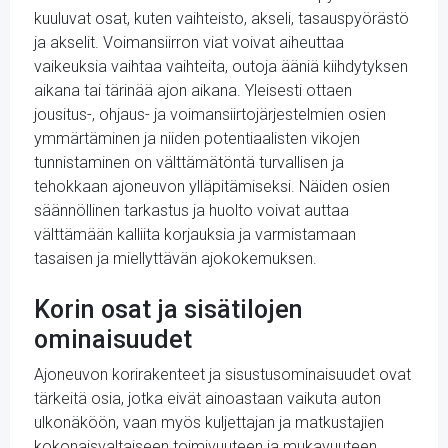
kuuluvat osat, kuten vaihteisto, akseli, tasauspyörästö
ja akselit. Voimansiirron viat voivat aiheuttaa
vaikeuksia vaihtaa vaihteita, outoja ääniä kiihdytyksen
aikana tai tärinää ajon aikana. Yleisesti ottaen
jousitus-, ohjaus- ja voimansiirtojärjestelmien osien
ymmärtäminen ja niiden potentiaalisten vikojen
tunnistaminen on välttämätöntä turvallisen ja
tehokkaan ajoneuvon ylläpitämiseksi. Näiden osien
säännöllinen tarkastus ja huolto voivat auttaa
välttämään kalliita korjauksia ja varmistamaan
tasaisen ja miellyttävän ajokokemuksen.
Korin osat ja sisätilojen
ominaisuudet
Ajoneuvon korirakenteet ja sisustusominaisuudet ovat
tärkeitä osia, jotka eivät ainoastaan vaikuta auton
ulkonäköön, vaan myös kuljettajan ja matkustajien
kokonaisvaltaiseen toimivuuteen ja mukavuuteen.