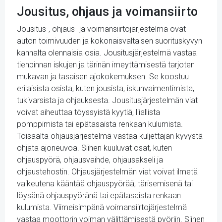
Jousitus, ohjaus ja voimansiirto
Jousitus-, ohjaus- ja voimansiirtojärjestelmä ovat
auton toimivuuden ja kokonaisvaltaisen suorituskyvyn
kannalta olennaisia osia. Jousitusjärjestelmä vastaa
tienpinnan iskujen ja tärinän imeyttämisestä tarjoten
mukavan ja tasaisen ajokokemuksen. Se koostuu
erilaisista osista, kuten jousista, iskunvaimentimista,
tukivarsista ja ohjauksesta. Jousitusjärjestelmän viat
voivat aiheuttaa töyssyistä kyytiä, liiallista
pomppimista tai epätasaista renkaan kulumista.
Toisaalta ohjausjärjestelmä vastaa kuljettajan kyvystä
ohjata ajoneuvoa. Siihen kuuluvat osat, kuten
ohjauspyörä, ohjausvaihde, ohjausakseli ja
ohjaustehostin. Ohjausjärjestelmän viat voivat ilmetä
vaikeutena kääntää ohjauspyörää, tärisemisenä tai
löysänä ohjauspyöränä tai epätasaista renkaan
kulumista. Viimeisimpänä voimansiirtojärjestelmä
vastaa moottorin voiman välittämisestä pyöriin. Siihen