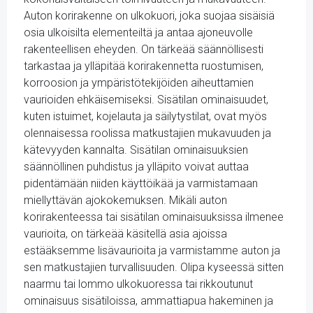
Auton korirakenne on ulkokuori, joka suojaa sisäisiä
osia ulkoisilta elementeiltä ja antaa ajoneuvolle
rakenteellisen eheyden. On tärkeää säännöllisesti
tarkastaa ja ylläpitää korirakennetta ruostumisen,
korroosion ja ympäristötekijöiden aiheuttamien
vaurioiden ehkäisemiseksi. Sisätilan ominaisuudet,
kuten istuimet, kojelauta ja säilytystilat, ovat myös
olennaisessa roolissa matkustajien mukavuuden ja
kätevyyden kannalta. Sisätilan ominaisuuksien
säännöllinen puhdistus ja ylläpito voivat auttaa
pidentämään niiden käyttöikää ja varmistamaan
miellyttävän ajokokemuksen. Mikäli auton
korirakenteessa tai sisätilan ominaisuuksissa ilmenee
vaurioita, on tärkeää käsitellä asia ajoissa
estääksemme lisävaurioita ja varmistamme auton ja
sen matkustajien turvallisuuden. Olipa kyseessä sitten
naarmu tai lommo ulkokuoressa tai rikkoutunut
ominaisuus sisätiloissa, ammattiapua hakeminen ja