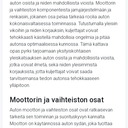
auton osista ja niiden mahdollisista vioista. Moottorin
ja vaihteiston komponenteista jarrujärjestelmään ja
renkaisiin, jokainen osa pelaa tärkeää roolia auton
kokonaisvaltaisessa toiminnassa. Tutustumalla yleisiin
vikoihin ja niiden korjauksiin, kuljettajat voivat
tehokkaasti käsitellä mahdollisia ongelmia ja pitää
autonsa optimaalisessa kunnossa. Tämä kattava
opas pyrkii tarjoamaan yksityiskohtaisen
yleiskatsauksen auton osista ja mahdollisista vioista,
jotka voivat ilmetä, sekä niiden yleisimmistä
korjauksista, jotta kuljettajat voivat saada
tarvitsemansa tiedon autonsa tehokkaaseen
ylläpitoon.
Moottorin ja vaihteiston osat
Auton moottori ja vaihteiston osat ovat ratkaisevan
tärkeitä sen toiminnan ja suorituskyvyn kannalta.
Moottori on käytännössä auton sydän, joka tuottaa