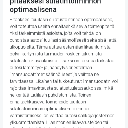
pitääksesi sulatintoiminnon
optimaalisena
Pitääksesi tuulilasin sulatustoiminnon optimaalisena,
voit toteuttaa useita ennaltaehkäiseviä toimenpiteitä.
Yksi tärkeimmistä asioista, joita voit tehdä, on
puhdistaa autosi tuulilasi säännöllisesti sekä sisä- että
ulkopuolelta. Tämä auttaa estämään likaantumista,
pölyn kertymistä tai muiden roskien tukkimista
sulatustuuletusaukoissa. Lisäksi on tärkeää tarkistaa
autosi lämmitys- ja jäähdytysjärjestelmän
ilmansuodattimet säännöllisesti ja vaihtaa ne
tarvittaessa. Likainen tai tukkeutunut ilmansuodatin voi
rajoittaa ilmavirtausta sulatustuuletusaukoissa, mikä
heikentää tuulilasin puhdistumista. Toinen
ennaltaehkäisevä toimenpide tuulilasin
sulatustoiminnan optimaalisen toiminnan
varmistamiseksi on välttää autosi sähköjärjestelmän
ylikuormittamista. Liian monien lisävarusteiden tai