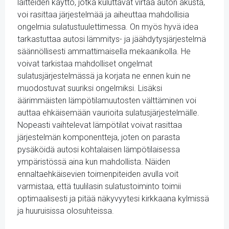
laitteiden käyttö, jotka kuluttavat virtaa auton akusta,
voi rasittaa järjestelmää ja aiheuttaa mahdollisia
ongelmia sulatustuulettimessa. On myös hyvä idea
tarkastuttaa autosi lämmitys- ja jäähdytysjärjestelmä
säännöllisesti ammattimaisella mekaanikolla. He
voivat tarkistaa mahdolliset ongelmat
sulatusjärjestelmässä ja korjata ne ennen kuin ne
muodostuvat suuriksi ongelmiksi. Lisäksi
äärimmäisten lämpötilamuutosten välttäminen voi
auttaa ehkäisemään vaurioita sulatusjärjestelmälle.
Nopeasti vaihtelevat lämpötilat voivat rasittaa
järjestelmän komponentteja, joten on parasta
pysäköidä autosi kohtalaisen lämpötilaisessa
ympäristössä aina kun mahdollista. Näiden
ennaltaehkäisevien toimenpiteiden avulla voit
varmistaa, että tuulilasin sulatustoiminto toimii
optimaalisesti ja pitää näkyvyytesi kirkkaana kylmissä
ja huuruisissa olosuhteissa.