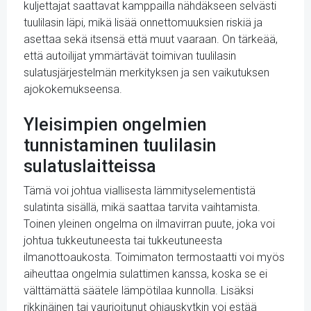
kuljettajat saattavat kamppailla nähdäkseen selvästi
tuulilasin läpi, mikä lisää onnettomuuksien riskiä ja
asettaa sekä itsensä että muut vaaraan. On tärkeää,
että autoilijat ymmärtävät toimivan tuulilasin
sulatusjärjestelmän merkityksen ja sen vaikutuksen
ajokokemukseensa.
Yleisimpien ongelmien
tunnistaminen tuulilasin
sulatuslaitteissa
Tämä voi johtua viallisesta lämmityselementistä
sulatinta sisällä, mikä saattaa tarvita vaihtamista.
Toinen yleinen ongelma on ilmavirran puute, joka voi
johtua tukkeutuneesta tai tukkeutuneesta
ilmanottoaukosta. Toimimaton termostaatti voi myös
aiheuttaa ongelmia sulattimen kanssa, koska se ei
välttämättä säätele lämpötilaa kunnolla. Lisäksi
rikkinäinen tai vaurioitunut ohjauskytkin voi estää