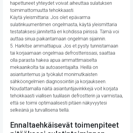
hapettuneet yhteydet voivat aiheuttaa sulatuksen
toimimattomuutta tehokkaasti.
Käytä yleismittaria: Jos olet epävarma
sulatinkuumentimen ongelmasta, käytä yleismittaria
testataksesi jännitettä eri kohdissa piirissä. Tämä voi
auttaa sinua paikantamaan ongelman sijainnin.
5. Harkitse ammattiapua: Jos et pysty tunnistamaan
tai korjaamaan ongelmaa defrostterissasi, saattaa
olla parasta hakea apua ammattimaiselta
mekaanikolta tai autoasentajalta. Heillä on
asiantuntemus ja työkalut monimutkaisten
sähköongelmien diagnosointiin ja korjaukseen.
Noudattamalla näitä asiantuntijavinkkejä voit korjata
tehokkaasti viallisen tuulilasin defrostterin ja varmistaa,
että se toimii optimaalisesti pitäen näkyvyytesi
selkeänä ja turvallisena tiellä.
Ennaltaehkäisevät toimenpiteet