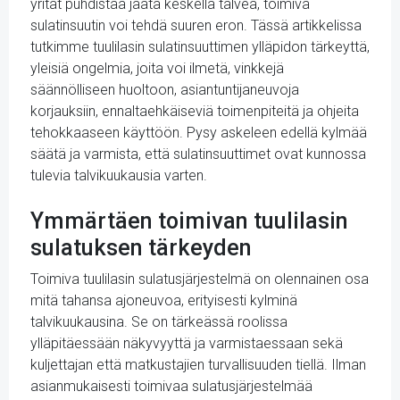
yrität puhdistaa jäätä keskellä talvea, toimiva
sulatinsuutin voi tehdä suuren eron. Tässä artikkelissa
tutkimme tuulilasin sulatinsuuttimen ylläpidon tärkeyttä,
yleisiä ongelmia, joita voi ilmetä, vinkkejä
säännölliseen huoltoon, asiantuntijaneuvoja
korjauksiin, ennaltaehkäiseviä toimenpiteitä ja ohjeita
tehokkaaseen käyttöön. Pysy askeleen edellä kylmää
säätä ja varmista, että sulatinsuuttimet ovat kunnossa
tulevia talvikuukausia varten.
Ymmärtäen toimivan tuulilasin
sulatuksen tärkeyden
Toimiva tuulilasin sulatusjärjestelmä on olennainen osa
mitä tahansa ajoneuvoa, erityisesti kylminä
talvikuukausina. Se on tärkeässä roolissa
ylläpitäessään näkyvyyttä ja varmistaessaan sekä
kuljettajan että matkustajien turvallisuuden tiellä. Ilman
asianmukaisesti toimivaa sulatusjärjestelmää