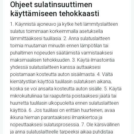
Ohjeet sulatinsuuttimen
käyttämiseen tehokkaasti
1. Käynnistä ajoneuvo ja kytke heti lämmityslaitteen
sulatus toimimaan korkeimmalla asetuksella
lämmittääksesi tuulilasia. 2. Anna sulatuslaitteen
toimia muutaman minuutin ennen lämpötilan tai
puhaltimen nopeuden säätämistä varmistaaksesi
maksimaalisen tehokkuuden. 3. Käytä ilmastointia
yhdessä sulatuslaitteen kanssa auttaaksesi
poistamaan kosteutta auton sisäilmasta. 4. Vältä
kierrätystilan käyttöä tuulilasin sulatuksen aikana,
koska se voi ansaita kosteutta auton sisälle. 5. Käytä
mikrokuituliinaa tai raaputinta poistaaksesi jäätä tai
huurretta tuulilasin ulkopuolelta ennen sulatuslaitteen
käyttöä. 6. Jos tuulilasi on erittäin huurteinen, avaa
ikkuna hieman parantaaksesi ilmankiertoa ja
nopeuttaaksesi sulatusprosessia. 7. Ole kärsivällinen
ja anna sulatuslaitteelle tarpeeksi aikaa puhdistaa