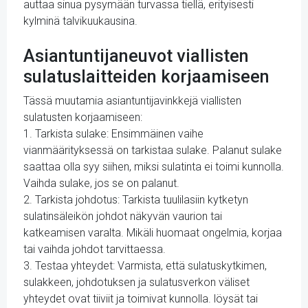
auttaa sinua pysymään turvassa tiellä, erityisesti
kylminä talvikuukausina.
Asiantuntijaneuvot viallisten
sulatuslaitteiden korjaamiseen
Tässä muutamia asiantuntijavinkkejä viallisten
sulatusten korjaamiseen:
1. Tarkista sulake: Ensimmäinen vaihe
vianmäärityksessä on tarkistaa sulake. Palanut sulake
saattaa olla syy siihen, miksi sulatinta ei toimi kunnolla.
Vaihda sulake, jos se on palanut.
2. Tarkista johdotus: Tarkista tuulilasiin kytketyn
sulatinsäleikön johdot näkyvän vaurion tai
katkeamisen varalta. Mikäli huomaat ongelmia, korjaa
tai vaihda johdot tarvittaessa.
3. Testaa yhteydet: Varmista, että sulatuskytkimen,
sulakkeen, johdotuksen ja sulatusverkon väliset
yhteydet ovat tiiviit ja toimivat kunnolla. löysät tai