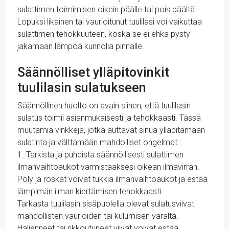
sulattimen toimimisen oikein päälle tai pois päältä.
Lopuksi likainen tai vaurioitunut tuulilasi voi vaikuttaa
sulattimen tehokkuuteen, koska se ei ehkä pysty
jakamaan lämpöä kunnolla pinnalle.
Säännölliset ylläpitovinkit
tuulilasin sulatukseen
Säännöllinen huolto on avain siihen, että tuulilasin
sulatus toimii asianmukaisesti ja tehokkaasti. Tässä
muutamia vinkkejä, jotka auttavat sinua ylläpitämään
sulatinta ja välttämään mahdolliset ongelmat.:
1. Tarkista ja puhdista säännöllisesti sulattimen
ilmanvaihtoaukot varmistaaksesi oikean ilmavirran.
Pöly ja roskat voivat tukkia ilmanvaihtoaukot ja estää
lämpimän ilman kiertämisen tehokkaasti.
Tarkasta tuulilasin sisäpuolella olevat sulatusviivat
mahdollisten vaurioiden tai kulumisen varalta.
Haljenneet tai rikkoutuneet viivat voivat estää