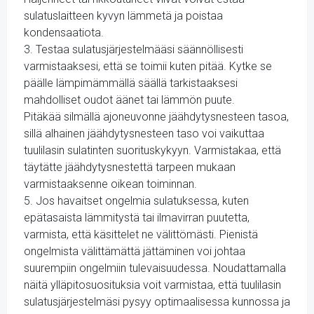
sulatuslaitteen kyvyn lämmetä ja poistaa
kondensaatiota.
3. Testaa sulatusjärjestelmääsi säännöllisesti
varmistaaksesi, että se toimii kuten pitää. Kytke se
päälle lämpimämmällä säällä tarkistaaksesi
mahdolliset oudot äänet tai lämmön puute.
Pitäkää silmällä ajoneuvonne jäähdytysnesteen tasoa,
sillä alhainen jäähdytysnesteen taso voi vaikuttaa
tuulilasin sulatinten suorituskykyyn. Varmistakaa, että
täytätte jäähdytysnestettä tarpeen mukaan
varmistaaksenne oikean toiminnan.
5. Jos havaitset ongelmia sulatuksessa, kuten
epätasaista lämmitystä tai ilmavirran puutetta,
varmista, että käsittelet ne välittömästi. Pienistä
ongelmista välittämättä jättäminen voi johtaa
suurempiin ongelmiin tulevaisuudessa. Noudattamalla
näitä ylläpitosuosituksia voit varmistaa, että tuulilasin
sulatusjärjestelmäsi pysyy optimaalisessa kunnossa ja