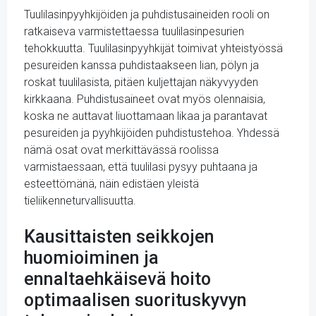
Tuulilasinpyyhkijöiden ja puhdistusaineiden rooli on
ratkaiseva varmistettaessa tuulilasinpesurien
tehokkuutta. Tuulilasinpyyhkijät toimivat yhteistyössä
pesureiden kanssa puhdistaakseen lian, pölyn ja
roskat tuulilasista, pitäen kuljettajan näkyvyyden
kirkkaana. Puhdistusaineet ovat myös olennaisia,
koska ne auttavat liuottamaan likaa ja parantavat
pesureiden ja pyyhkijöiden puhdistustehoa. Yhdessä
nämä osat ovat merkittävässä roolissa
varmistaessaan, että tuulilasi pysyy puhtaana ja
esteettömänä, näin edistäen yleistä
tieliikenneturvallisuutta.
Kausittaisten seikkojen
huomioiminen ja
ennaltaehkäisevä hoito
optimaalisen suorituskyvyn