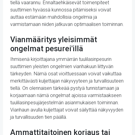
tiellä vaarannu. Ennaltaehkäisevät toimenpiteet
suuttimien hyvässä kunnossa pitämiseksi voivat
auttaa estämään mahdollisia ongelmia ja
varmistamaan niiden jatkuvan optimaalisen toiminnan.
Vianmääritys yleisimmät
ongelmat pesurei'illä
Ihmisenä kirjoittajana ymmärrän tuulilasinpesurin
suuttimien yleisten ongelmien vianhakuun liittyvän
tärkeyden. Nämä osat vioittuessaan voivat vaikuttaa
merkittävästi kuljettajan näkyvyyteen ja turvallisuuteen
tiellä. On olennaisen tärkeää pystyä tunnistamaan ja
korjaamaan nämä ongelmat ajoissa varmistaakseen
tuulilasinpesujärjestelmän asianmukaisen toiminnan.
Vianhaun avulla kuljettajat voivat säilyttää näkyvyyden
ja turvallisuuden tien päällä.
Ammattitaitoinen korjaus tai