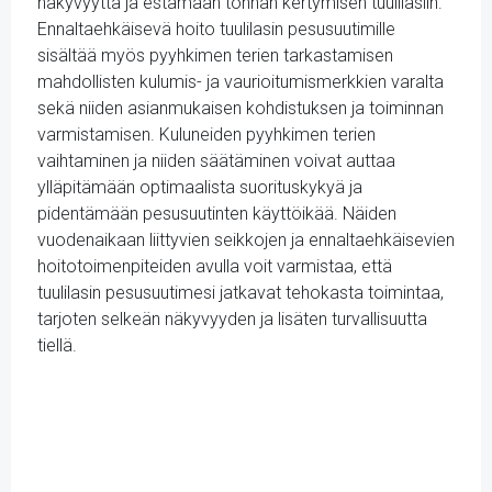
näkyvyyttä ja estämään töhnän kertymisen tuulilasiin.
Ennaltaehkäisevä hoito tuulilasin pesusuutimille
sisältää myös pyyhkimen terien tarkastamisen
mahdollisten kulumis- ja vaurioitumismerkkien varalta
sekä niiden asianmukaisen kohdistuksen ja toiminnan
varmistamisen. Kuluneiden pyyhkimen terien
vaihtaminen ja niiden säätäminen voivat auttaa
ylläpitämään optimaalista suorituskykyä ja
pidentämään pesusuutinten käyttöikää. Näiden
vuodenaikaan liittyvien seikkojen ja ennaltaehkäisevien
hoitotoimenpiteiden avulla voit varmistaa, että
tuulilasin pesusuutimesi jatkavat tehokasta toimintaa,
tarjoten selkeän näkyvyyden ja lisäten turvallisuutta
tiellä.