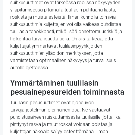
suihkusuuttimet ovat tärkeässä roolissa näkyvyyden
ylläpitämisessä pitämällä tuulilasin puhtaana liasta,
roskista ja muista esteistä. Ilman kunnolla toimivia
suihkusuuttimia kuljettajien voi olla vaikeaa puhdistaa
tuulilasia tehokkaasti, mikä lisää onnettomuusriskiä ja
heikentää turvallisuutta tiellä. On siis tärkeää, että
kuljettajat ymmärtävät tuulilasinpyyhkijöiden
suihkusuuttimien ylläpidon merkityksen, jotta
varmistetaan optimaalinen näkyvyys ja turvallisuus
autolla ajettaessa.
Ymmärtäminen tuulilasin
pesuainepesureiden toiminnasta
Tuulilasin pesusuuttimet ovat ajoneuvon
turvajärjestelmän olennainen osa. Ne vastaavat
puhdistusaineen ruiskuttamisesta tuulilasille, jotta lika,
pinttynyt rasva ja muut roskat voidaan poistaa ja
kuljettajan näköala säilyy esteettömänä. Ilman