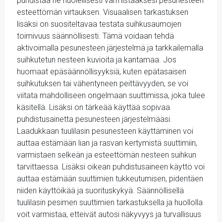
puhdistaa ne huolellisesti varmistaaksesi pesunesteen
esteettömän virtauksen. Visuaalisen tarkastuksen
lisäksi on suositeltavaa testata suihkusaumojen
toimivuus säännöllisesti. Tämä voidaan tehdä
aktivoimalla pesunesteen järjestelmä ja tarkkailemalla
suihkutetun nesteen kuvioita ja kantamaa. Jos
huomaat epäsäännöllisyyksiä, kuten epätasaisen
suihkutuksen tai vähentyneen peittävyyden, se voi
viitata mahdolliseen ongelmaan suuttimissa, joka tulee
käsitellä. Lisäksi on tärkeää käyttää sopivaa
puhdistusainetta pesunesteen järjestelmääsi.
Laadukkaan tuulilasin pesunesteen käyttäminen voi
auttaa estämään lian ja rasvan kertymistä suuttimiin,
varmistaen selkeän ja esteettömän nesteen suihkun
tarvittaessa. Lisäksi oikean puhdistusaineen käyttö voi
auttaa estämään suuttimien tukkeutumisen, pidentäen
niiden käyttöikää ja suorituskykyä. Säännöllisellä
tuulilasin pesimen suuttimien tarkastuksella ja huollolla
voit varmistaa, etteivät autosi näkyvyys ja turvallisuus