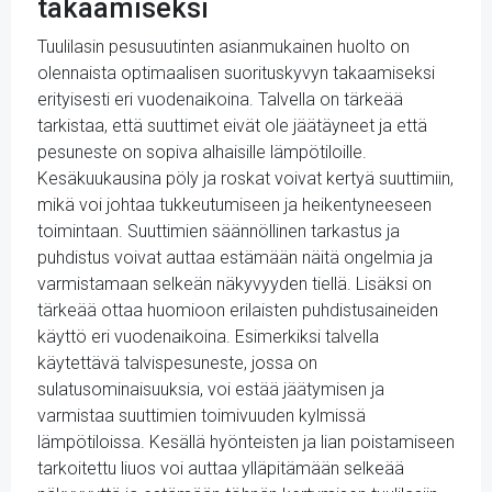
takaamiseksi
Tuulilasin pesusuutinten asianmukainen huolto on
olennaista optimaalisen suorituskyvyn takaamiseksi
erityisesti eri vuodenaikoina. Talvella on tärkeää
tarkistaa, että suuttimet eivät ole jäätäyneet ja että
pesuneste on sopiva alhaisille lämpötiloille.
Kesäkuukausina pöly ja roskat voivat kertyä suuttimiin,
mikä voi johtaa tukkeutumiseen ja heikentyneeseen
toimintaan. Suuttimien säännöllinen tarkastus ja
puhdistus voivat auttaa estämään näitä ongelmia ja
varmistamaan selkeän näkyvyyden tiellä. Lisäksi on
tärkeää ottaa huomioon erilaisten puhdistusaineiden
käyttö eri vuodenaikoina. Esimerkiksi talvella
käytettävä talvispesuneste, jossa on
sulatusominaisuuksia, voi estää jäätymisen ja
varmistaa suuttimien toimivuuden kylmissä
lämpötiloissa. Kesällä hyönteisten ja lian poistamiseen
tarkoitettu liuos voi auttaa ylläpitämään selkeää