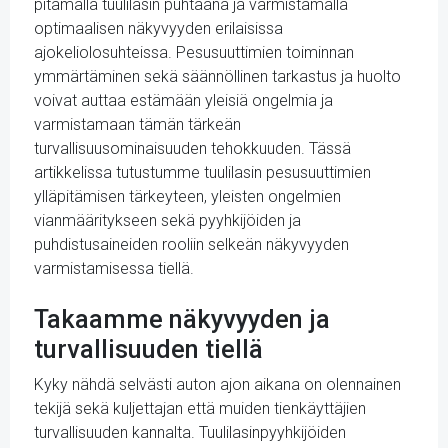
pitämällä tuulilasin puhtaana ja varmistamalla
optimaalisen näkyvyyden erilaisissa
ajokeliolosuhteissa. Pesusuuttimien toiminnan
ymmärtäminen sekä säännöllinen tarkastus ja huolto
voivat auttaa estämään yleisiä ongelmia ja
varmistamaan tämän tärkeän
turvallisuusominaisuuden tehokkuuden. Tässä
artikkelissa tutustumme tuulilasin pesusuuttimien
ylläpitämisen tärkeyteen, yleisten ongelmien
vianmääritykseen sekä pyyhkijöiden ja
puhdistusaineiden rooliin selkeän näkyvyyden
varmistamisessa tiellä.
Takaamme näkyvyyden ja
turvallisuuden tiellä
Kyky nähdä selvästi auton ajon aikana on olennainen
tekijä sekä kuljettajan että muiden tienkäyttäjien
turvallisuuden kannalta. Tuulilasinpyyhkijöiden