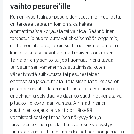
vaihto pesurei'ille
Kun on kyse tuulilasinpesureiden suuttimien huollosta,
on tärkeää tietää, milloin on aika hakea
ammattimaista korjausta tai vaihtoa. Säännöllinen
tarkastus ja huolto auttavat ehkäisemään ongelmia,
mutta voi tulla aika, jolloin suuttimet eivät enää toimi
kunnolla ja tarvitsevat ammattimaisen korjauksen.
Tämä on erityisen totta, jos huomaat merkittävää
tehostumisen vähenemistä suuttimissa, kuten
vähentynyttä suihkutusta tai pesunesteiden
epätasaista jakautumista. Tällaisissa tapauksissa on
parasta konsultoida ammattilaista, joka voi arvioida
ongelman ja selvittää, voidaanko suuttimet korjata vai
pitääkö ne kokonaan vaihtaa. Ammattimainen
suuttimien korjaus tai vaihto on tärkeää
varmistaaksesi optimaalisen näkyvyyden ja
turvallisuuden tien päällä. Taitava teknikko pystyy
tunnistamaan suuttimien mahdolliset perusongelmat ja