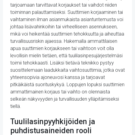
tarjoamaan tarvittavat korjaukset tai vaihdot niiden
toiminnan palauttamiseksi. Suuttimien korjaaminen tai
vaihtaminen ilman asianmukaista asiantuntemusta voi
johtaa lisävahinkoihin tai virheelliseen asennukseen,
mikä voi heikentää suuttimien tehokkuutta ja aiheuttaa
turvallisuusriskin ajaessa. Hakemalla ammattilaisen
apua suuttimien korjaukseen tai vaihtoon voit olla
levollisin mielin tietäen, että tuulilasinpesujärjestelmäsi
toimii tehokkaasti. Lisäksi tietävä teknikko pystyy
suosittelemaan laadukkaita vaihtosuuttimia, jotka ovat
yhteensopivia ajoneuvosi kanssa ja tarjoavat
pitkäikäistä suorituskykyä. Loppujen lopuksi suuttimien
ammattimainen korjaus tai vaihto on olennaista
selkeän näkyvyyden ja turvallisuuden ylläpitämiseksi
tiellä.
Tuulilasinpyyhkijöiden ja
puhdistusaineiden rooli