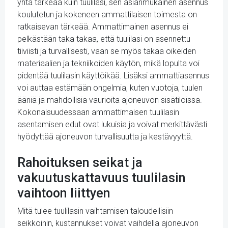
yhtä tärkeää kuin tuulilasi, sen asianmukainen asennus
koulutetun ja kokeneen ammattilaisen toimesta on
ratkaisevan tärkeää. Ammattimainen asennus ei
pelkästään taka takaa, että tuulilasi on asennettu
tiiviisti ja turvallisesti, vaan se myös takaa oikeiden
materiaalien ja tekniikoiden käytön, mikä lopulta voi
pidentää tuulilasin käyttöikää. Lisäksi ammattiasennus
voi auttaa estämään ongelmia, kuten vuotoja, tuulen
ääniä ja mahdollisia vaurioita ajoneuvon sisätiloissa.
Kokonaisuudessaan ammattimaisen tuulilasin
asentamisen edut ovat lukuisia ja voivat merkittävästi
hyödyttää ajoneuvon turvallisuutta ja kestävyyttä.
Rahoituksen seikat ja
vakuutuskattavuus tuulilasin
vaihtoon liittyen
Mitä tulee tuulilasin vaihtamisen taloudellisiin
seikkoihin, kustannukset voivat vaihdella ajoneuvon