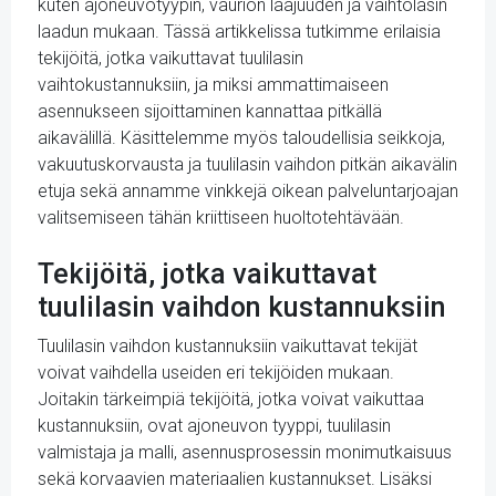
kuten ajoneuvotyypin, vaurion laajuuden ja vaihtolasin
laadun mukaan. Tässä artikkelissa tutkimme erilaisia
tekijöitä, jotka vaikuttavat tuulilasin
vaihtokustannuksiin, ja miksi ammattimaiseen
asennukseen sijoittaminen kannattaa pitkällä
aikavälillä. Käsittelemme myös taloudellisia seikkoja,
vakuutuskorvausta ja tuulilasin vaihdon pitkän aikavälin
etuja sekä annamme vinkkejä oikean palveluntarjoajan
valitsemiseen tähän kriittiseen huoltotehtävään.
Tekijöitä, jotka vaikuttavat
tuulilasin vaihdon kustannuksiin
Tuulilasin vaihdon kustannuksiin vaikuttavat tekijät
voivat vaihdella useiden eri tekijöiden mukaan.
Joitakin tärkeimpiä tekijöitä, jotka voivat vaikuttaa
kustannuksiin, ovat ajoneuvon tyyppi, tuulilasin
valmistaja ja malli, asennusprosessin monimutkaisuus
sekä korvaavien materiaalien kustannukset. Lisäksi