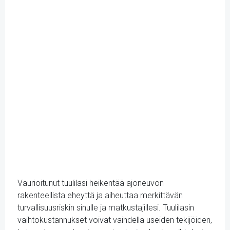
Vaurioitunut tuulilasi heikentää ajoneuvon
rakenteellista eheyttä ja aiheuttaa merkittävän
turvallisuusriskin sinulle ja matkustajillesi. Tuulilasin
vaihtokustannukset voivat vaihdella useiden tekijöiden,