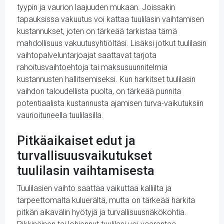
tyypin ja vaurion laajuuden mukaan. Joissakin
tapauksissa vakuutus voi kattaa tuulilasin vaihtamisen
kustannukset, joten on tärkeää tarkistaa tämä
mahdollisuus vakuutusyhtiöltäsi. Lisäksi jotkut tuulilasin
vaihtopalveluntarjoajat saattavat tarjota
rahoitusvaihtoehtoja tai maksusuunnitelmia
kustannusten hallitsemiseksi. Kun harkitset tuulilasin
vaihdon taloudellista puolta, on tärkeää punnita
potentiaalista kustannusta ajamisen turva-vaikutuksiin
vaurioituneella tuulilasilla.
Pitkäaikaiset edut ja
turvallisuusvaikutukset
tuulilasin vaihtamisesta
Tuulilasien vaihto saattaa vaikuttaa kalliilta ja
tarpeettomalta kuluerältä, mutta on tärkeää harkita
pitkän aikavälin hyötyjä ja turvallisuusnäkökohtia.