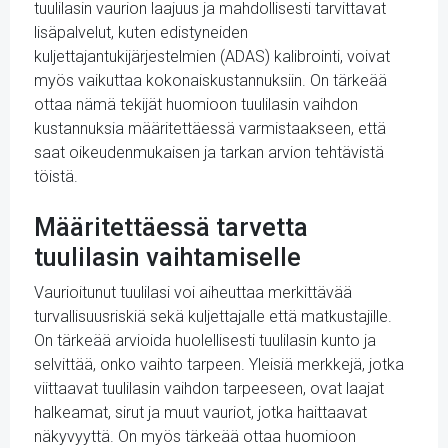
tuulilasin vaurion laajuus ja mahdollisesti tarvittavat
lisäpalvelut, kuten edistyneiden
kuljettajantukijärjestelmien (ADAS) kalibrointi, voivat
myös vaikuttaa kokonaiskustannuksiin. On tärkeää
ottaa nämä tekijät huomioon tuulilasin vaihdon
kustannuksia määritettäessä varmistaakseen, että
saat oikeudenmukaisen ja tarkan arvion tehtävistä
töistä.
Määritettäessä tarvetta
tuulilasin vaihtamiselle
Vaurioitunut tuulilasi voi aiheuttaa merkittävää
turvallisuusriskiä sekä kuljettajalle että matkustajille.
On tärkeää arvioida huolellisesti tuulilasin kunto ja
selvittää, onko vaihto tarpeen. Yleisiä merkkejä, jotka
viittaavat tuulilasin vaihdon tarpeeseen, ovat laajat
halkeamat, sirut ja muut vauriot, jotka haittaavat
näkyvyyttä. On myös tärkeää ottaa huomioon