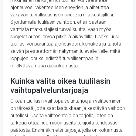
Rikkinäinen tai lohjennut tuulilasi voi vaarantaa
ajoneuvosi rakenteellisen eheyden ja aiheuttaa
vakavan turvallisuusriskin sinulle ja matkustajillesi.
Sijoittamalla tuulilasin vaihtoon, et ainoastaan
varmista matkustajiesi turvallisuutta, vaan myös
suojelet autosi arvoa pitkällä aikavälillä. Lisäksi uusi
tuulilasi voi parantaa ajoneuvosi ulkonäköä ja tarjota
selvän ja esteettömän näkymän tulevalle tielle, mikä
loppujen lopuksi edistää turvallisempaa ja
miellyttävämpää ajokokemusta.
Kuinka valita oikea tuulilasin
vaihtopalveluntarjoaja
Oikean tuulilasin vaihtopalveluntarjoajan valitseminen
on tärkeää, jotta saat laadukkaan ja kestävän vaihdon
autollesi. Useita vaihtoehtoja on tarjolla, joten on
tärkeää ottaa huomioon useita tekijöitä tehdessäsi
päätöstä. Ensinnäkin etsi tarjoaja, jolla on kokemusta