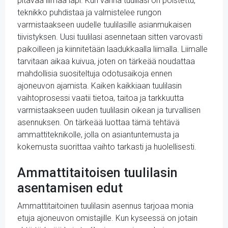
pitävää liimaa läpi. Kun vanha tuulilasi on poistettu,
teknikko puhdistaa ja valmistelee rungon
varmistaakseen uudelle tuulilasille asianmukaisen
tiivistyksen. Uusi tuulilasi asennetaan sitten varovasti
paikoilleen ja kiinnitetään laadukkaalla liimalla. Liimalle
tarvitaan aikaa kuivua, joten on tärkeää noudattaa
mahdollisia suositeltuja odotusaikoja ennen
ajoneuvon ajamista. Kaiken kaikkiaan tuulilasin
vaihtoprosessi vaatii tietoa, taitoa ja tarkkuutta
varmistaakseen uuden tuulilasin oikean ja turvallisen
asennuksen. On tärkeää luottaa tämä tehtävä
ammattiteknikolle, jolla on asiantuntemusta ja
kokemusta suorittaa vaihto tarkasti ja huolellisesti.
Ammattitaitoisen tuulilasin
asentamisen edut
Ammattitaitoinen tuulilasin asennus tarjoaa monia
etuja ajoneuvon omistajille. Kun kyseessä on jotain