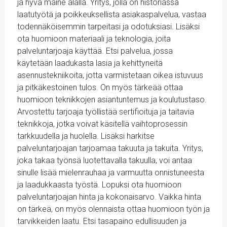
ja hyvä maine alalla. Yritys, jolla on historiassa
laatutyötä ja poikkeuksellista asiakaspalvelua, vastaa
todennäköisemmin tarpeitasi ja odotuksiasi. Lisäksi
ota huomioon materiaali ja teknologia, joita
palveluntarjoaja käyttää. Etsi palvelua, jossa
käytetään laadukasta lasia ja kehittyneitä
asennustekniikoita, jotta varmistetaan oikea istuvuus
ja pitkäkestoinen tulos. On myös tärkeää ottaa
huomioon teknikkojen asiantuntemus ja koulutustaso.
Arvostettu tarjoaja työllistää sertifioituja ja taitavia
teknikkoja, jotka voivat käsitellä vaihtoprosessin
tarkkuudella ja huolella. Lisäksi harkitse
palveluntarjoajan tarjoamaa takuuta ja takuita. Yritys,
joka takaa työnsä luotettavalla takuulla, voi antaa
sinulle lisää mielenrauhaa ja varmuutta onnistuneesta
ja laadukkaasta työstä. Lopuksi ota huomioon
palveluntarjoajan hinta ja kokonaisarvo. Vaikka hinta
on tärkeä, on myös olennaista ottaa huomioon työn ja
tarvikkeiden laatu. Etsi tasapaino edullisuuden ja